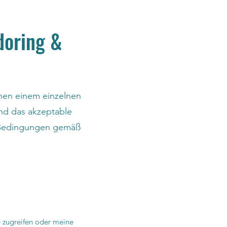
doring &
hen einem einzelnen
nd das akzeptable
se Bedingungen gemäß
e zugreifen oder meine