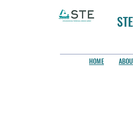
STE
HOME
ABOU